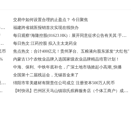
交易中如何设置合理的止盈点？ 今日聚焦
新能源ETF：连续5日融资净偿还累计815.48万元（12-10）_每日热闻
福建跨省就医报销首次实现在线快办
每日观察!海隆控股(01623.HK)：展开同意征求公告有关其:于二零二四年到期的9.75%优先有抵押票据(S规例票据:ISIN XS2344083139╱通用代码234408313144A条票据:ISIN XS2344082917╱通用代码234408291IAI票据:ISIN XS2344083303╱通用代码234408330)内容摘要
产
aceX酝酿史诗级IPO Destiny Tech100(DXYZ.US)涨近12%
每日热文:江药控股 拟入主太龙药业
民币
焦点热文：合计400亿元！贵州茅台、五粮液向股东派发“大红包”
%
内蒙古13个农牧业品牌入选国家级农业品牌精品培育计划！
中海、保利、中铁年底补仓，广深土地市场掀起小高潮_快播
全国第十二届残运会，无锡首金来了
别再把AI当工具了，它应该是你公司的新员工｜剪流AI手机重新定义“人效”
绵阳市常美建材有限责任公司成立 注册资本500万人民币
线预计于2026年年内建成-每日快看
【时快讯】巴州区天马山镇琼氏殡葬服务店（个体工商户）成立 注册资本1万人民币