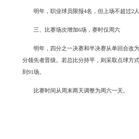
明年，职业球员限报4名，但上场不超过2
三、比赛场次增加6场，赛时仅周六
明年，四分之一决赛和半决赛从单回合改为
分领先者晋级。若总比分持平，则采取点球方式
到91场。
比赛时间从周末两天调整为周六一天。
关键词：
苏超
足球
招生
全日制
球员资格