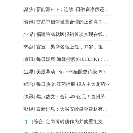
[
聚焦
]
新能源ETF：连续5日融资净偿还累计815.48万元（12-10）_每日热闻
[
资讯
]
交易中如何设置合理的止盈点？ 今日聚焦
[
业界
]
福建跨省就医报销首次实现在线快办
[
热点
]
官宣，男篮名宿上任，37岁，担任总经理，曾被前妻卷走资产
[
资讯
]
每日观察!海隆控股(01623.HK)：展开同意征求公告有关其:于二零二四年到期的9.75%优先有抵押票据(S规例票据:ISIN XS2344083139╱通用
[
业界
]
美股异动 | SpaceX酝酿史诗级IPO Destiny Tech100(DXYZ.US)涨近12%
[
综合
]
每日热文:江药控股 拟入主太龙药业
[
快讯
]
焦点热文：合计400亿元！贵州茅台、五粮液向股东派发“大红包”
[
财经
]
最新消息：大兴安岭盛金建材有限公司成立 注册资本10万人民币
[
综合
]
定向可转债作为并购重组支付工具须关注三大问题|消息