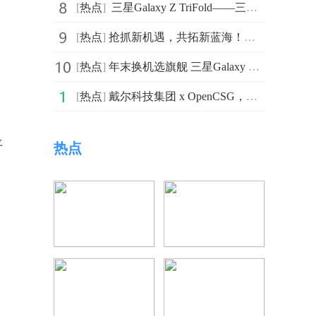
[
热点
]
​ 三星Galaxy Z TriFold——三折形态的革新 AI智慧的全屏绽放
[
热点
]
抢抓新机遇，共拓新蓝海！中国亚洲经济发展协会联合国及国际公共采购工作委员会蓄势再出发！
[
热点
]
年末换机选旗舰 三星Galaxy S25系列购机可享丰厚礼遇
[
热点
]
戴尔科技集团 x OpenCSG，推出面向智能初创企业的⼀体化 IT 基础架构解决方案
平
热点