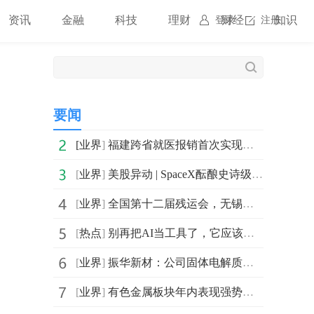
资讯
金融
科技
理财
财经
知识
登录
注册
要闻
[
业界
]
福建跨省就医报销首次实现在线快办
[
业界
]
美股异动 | SpaceX酝酿史诗级IPO Destiny Tech100(DXYZ.US)涨近12%
[
业界
]
全国第十二届残运会，无锡首金来了
[
热点
]
别再把AI当工具了，它应该是你公司的新员工｜剪流AI手机重新定义“人效”
[
业界
]
振华新材：公司固体电解质中试线预计于2026年年内建成-每日快看
[
业界
]
有色金属板块年内表现强势，4只铝股票涨幅翻倍|焦点关注