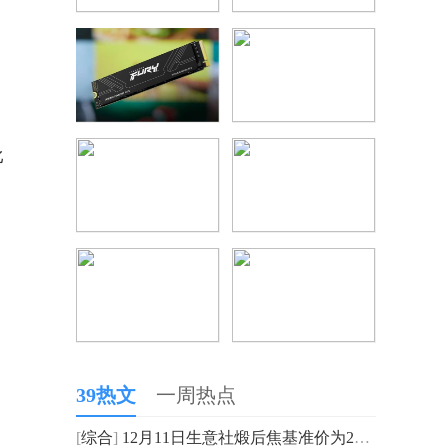
比
39热文
一周热点
[
综合
]
12月11日生意社煅后焦基准价为2350.00元/吨 看热讯