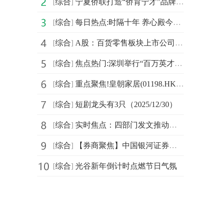
[
综合
]
宁夏侨联打造“侨育宁才”品牌 赋能教育助力人才成长-最新快讯
[
综合
]
每日热点:时隔十年 养心殿今起重新开放
[
综合
]
A股：百货零售板块上市公司名单！（2025/12/26）
[
综合
]
焦点热门:深圳举行“百万英才汇南粤”大型招聘会
[
综合
]
重点聚焦!皇朝家居(01198.HK)完成科学城融资租赁出售事项及恒诚出售事项
[
综合
]
短剧龙头有3只（2025/12/30）
[
综合
]
实时焦点：四部门发文推动汽车行业数字化转型
[
综合
]
【券商聚焦】中国银河证券：十四五收官之年能耗目标考核有望催化绿电需求-看热讯
[
综合
]
光谷新年倒计时点燃节日气氛