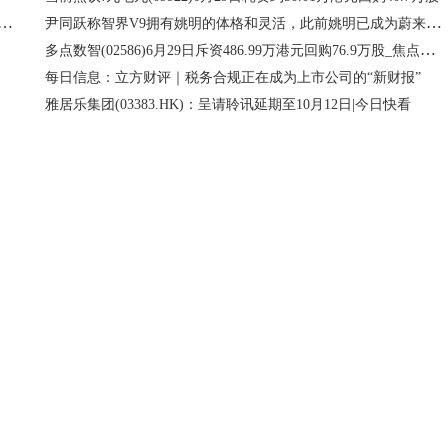
宏科技：当前公司在手订单饱满 惠州工厂产能利用率维持在较高水平
尹同跃称智界V9拥有姚明的体格和灵活，此前姚明已成为蔚来ES9首席体验官
多点数智(02586)6月29日斥资486.99万港元回购76.9万股_焦点关注
每日信息：立方财评｜税务合规正在成为上市公司的“新财报”
雅居乐集团(03383.HK)：呈请聆讯延期至10月12日|今日快看