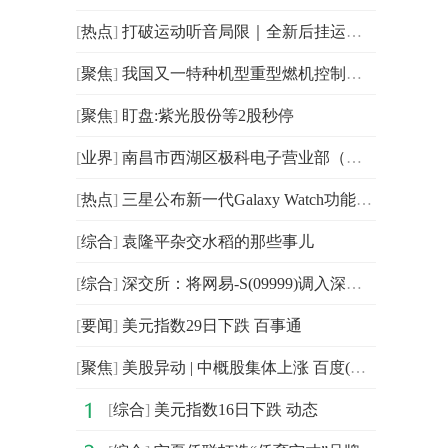
[
热点
]
打破运动听音局限｜全新后挂运动耳机问世，三重场景模式+IPX8防水适配全场景运动
[
聚焦
]
我国又一特种机型重型燃机控制系统实现自主可控
[
聚焦
]
盯盘:紫光股份等2股秒停
[
业界
]
南昌市西湖区极科电子营业部（个体工商户）成立 注册资本3万人民币
[
热点
]
三星公布新一代Galaxy Watch功能体验 打造AI赋能的日常健康伴侣
[
综合
]
袁隆平杂交水稻的那些事儿
[
综合
]
深交所：将网易-S(09999)调入深港通下的港股通标的 每日资讯
[
要闻
]
美元指数29日下跌 百事通
[
聚焦
]
美股异动 | 中概股集体上涨 百度(BIDU.US)涨超5%_今日热搜
[
综合
]
美元指数16日下跌 动态