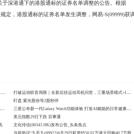
布关于深港通下的港股通标的证券名单调整的公告。根据
，港股通标的证券名单发生调整，网易-S(09999)获
政策赋能车载物理AI，智能汽车产业链走高，智能汽车ETF富国（515250）盘中涨幅达3.26% 焦点滚动
打破运动听音局限｜全新后挂运动耳机问世，三重场景模式+IPX8防水适配全场景运动
盯盘:紫光股份等2股秒停
市西湖区极科电子营业部（个体工商户）成立 注册资本3万人民币
三星公布新一代Galaxy Watch功能体验 打造AI赋能的日常健康伴侣
美元指数29日下跌 百事通
讯
文化传信(00343.HK)发布公告_头条焦点
当前热议!九毛九(09922)6月29日耗资约50.01万港元回购40.7万股