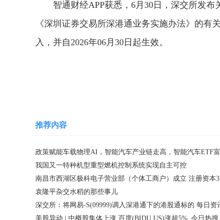
智通财经APP获悉，6月30日，深交所发
《深圳证券交易所深港通业务实施办法》的有关规定
入，并自2026年06月30日起生效。
关键词：
财经频道
财经资讯
推荐内容
我国又一特种机型重型燃机控制系统实现自主可控
南昌
袁隆平杂交水稻的那些事儿
深交所：将网易-S(09999)调入深港通下的港股通标的 每日资
美股异动 | 中概股集体上涨 百度(BIDU.US)涨超5%_今日热搜