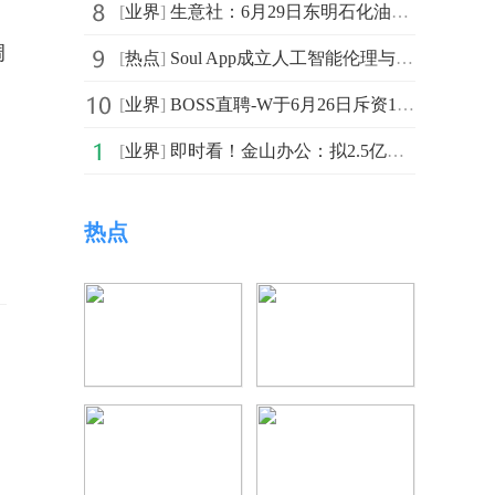
[
业界
]
生意社：6月29日东明石化油品报价上涨-观焦点
调
[
热点
]
Soul App成立人工智能伦理与治理委员会：AI时代负责任的创新
[
业界
]
BOSS直聘-W于6月26日斥资121.1万美元回购18.8万股 天天快报
[
业界
]
即时看！金山办公：拟2.5亿元-5亿元回购公司股份
热点