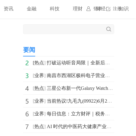
资讯
金融
科技
理财
财经
知识
登录
注册
要闻
[
热点
]
打破运动听音局限｜全新后挂运动耳机问世，三重场景模式+IPX8防水适配全场景运动
[
业界
]
南昌市西湖区极科电子营业部（个体工商户）成立 注册资本3万人民币
[
热点
]
三星公布新一代Galaxy Watch功能体验 打造AI赋能的日常健康伴侣
[
业界
]
当前热议!九毛九(09922)6月29日耗资约50.01万港元回购40.7万股
[
业界
]
每日信息：立方财评｜税务合规正在成为上市公司的“新财报”
[
热点
]
AI 时代的中医药大健康产业：从"个体创业"到"产业新生态"的范式跃迁