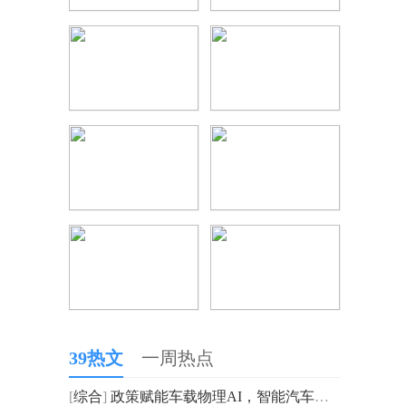
39热文
一周热点
[
综合
]
政策赋能车载物理AI，智能汽车产业链走高，智能汽车ETF富国（515250）盘中涨幅达3.26% 焦点滚动